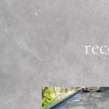
r
e
c