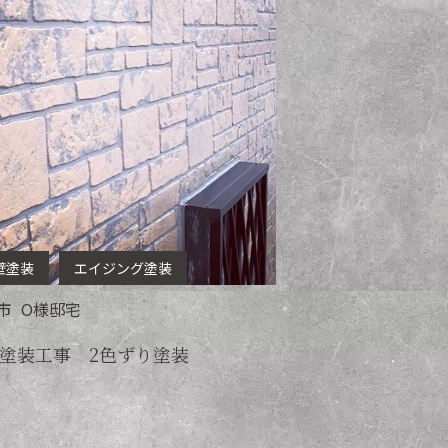
壁塗装
エイジング塗装
市
O
様邸宅
塗装工事 2色ずり塗装