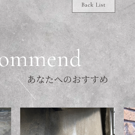
Back List
o
m
m
e
n
d
あ
な
た
へ
の
お
す
す
め