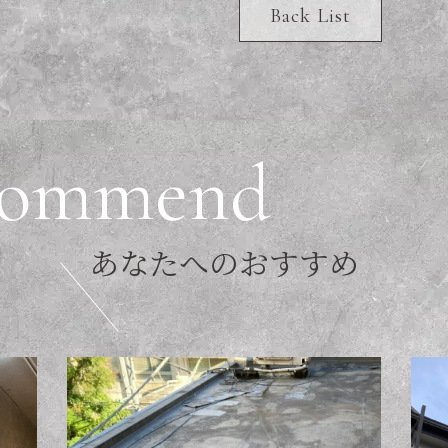
Back List
o
m
m
e
n
d
あ
な
た
へ
の
お
す
す
め