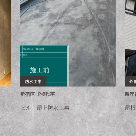
防水工事
外
新宿区
P
様邸宅
新座
ビル 屋上防水工事
屋根