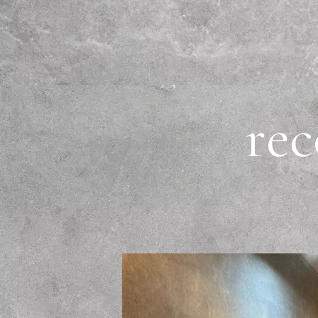
r
e
c