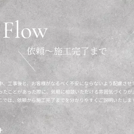
F
l
o
w
依
頼
～
施
工
完
了
ま
で
中、工事後と、お客様がなるべく不安にならないよう配慮させ
ったことがあった際に、気軽に相談いただける雰囲気づくりが
こでは、依頼から施工完了までを分かりやすくご説明いたしま
せ