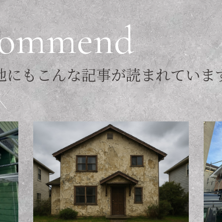
o
m
m
e
n
d
他
に
も
こ
ん
な
記
事
が
読
ま
れ
て
い
ま