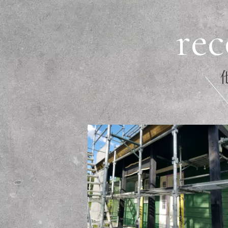
r
e
c