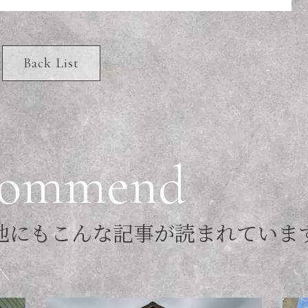
Back List
o
m
m
e
n
d
他
に
も
こ
ん
な
記
事
が
読
ま
れ
て
い
ま