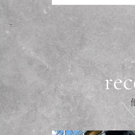
r
e
c