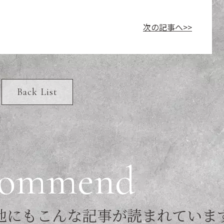
次の記事へ>>
Back List
o
m
m
e
n
d
他
に
も
こ
ん
な
記
事
が
読
ま
れ
て
い
ま