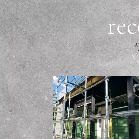
r
e
c