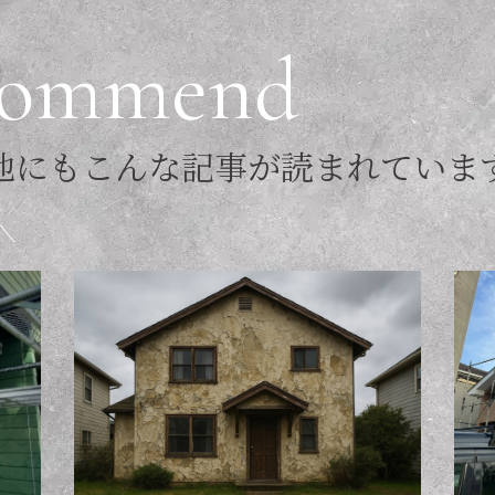
o
m
m
e
n
d
他
に
も
こ
ん
な
記
事
が
読
ま
れ
て
い
ま